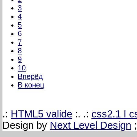
3
4
5
6
7
8
9
10
Вперёд
В конец
.:
HTML5 valide
:. .:
css2.1 I 
Design by
Next Level Design