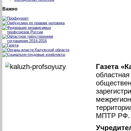
Важно
Газета «
областн
общес
зарегистр
межрегио
террито
МПТР РФ.
Учреди