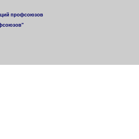
аций профсоюзов
офсоюзов"