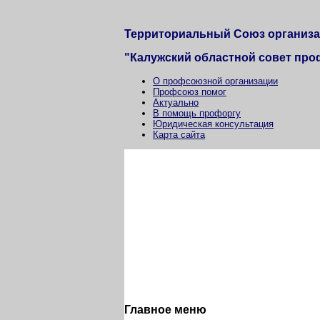
Территориальный Союз организ
"Калужский областной совет пр
О профсоюзной организации
Профсоюз помог
Актуально
В помощь профоргу
Юридическая консультация
Карта сайта
Главное меню